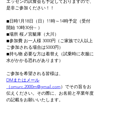
エッセンの試食会も予定しておりますので、
是非ご参加ください！！
◾︎日時1月18日（日）11時～14時予定（受付
開始 10時30分~ ）
◾︎場所 桜ノ宮艇庫（大川）
◾︎参加費 お一人様 3000円（ご家族で2人以上
ご参加される場合は5000円）
◾︎持ち物 必要な方は着替え（試乗時に衣服に
水がかかる恐れがあります）
ご参加を希望される皆様は、
DMまたはメール
（omurc.2000m@gmail.com
）でその旨をお
伝えください。その際に、お名前と卒業年度
の記載をお願いいたします。
締切は1月11日（日）です。
皆様のご参加お待ちしております！🔥