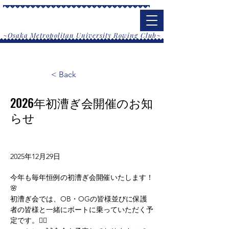
大阪公立大学漕艇部
​~Osaka Metropolitan University Rowing Club~
< Back
2026年初漕ぎ会開催のお知
らせ
2025年12月29日
今年も毎年恒例の初漕ぎ会開催いたします！
🌸
初漕ぎ会では、OB・OGの皆様並びに保護
者の皆様と一緒にボートに乗っていただく予
定です。🚣‍♂️