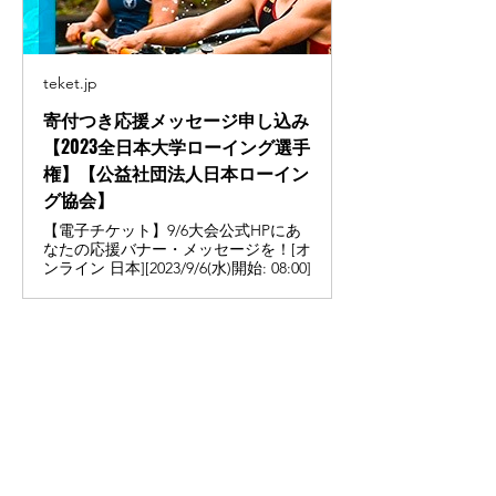
teket.jp
寄付つき応援メッセージ申し込み
【2023全日本大学ローイング選手
権】【公益社団法人日本ローイン
グ協会】
【電子チケット】9/6大会公式HPにあ
なたの応援バナー・メッセージを！[オ
ンライン 日本][2023/9/6(水)開始: 08:00]
OB・OGの方、保護者の皆様、地元で応援
してくれる飲食店の皆様などにご記入いただ
けると幸いです。
なお、応援メッセージ代の一部が、各大学に
還元されます。
この特設サイトを一層盛り上げるために、