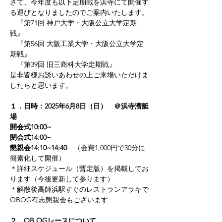
さて、今年度も以下定期戦を浜寺にて開催す
る運びとなりましたのでご案内いたします。
　『第71回 神戸大学・大阪公立大学定期
戦』
　『第56回 大阪工業大学・大阪公立大学定
期戦』
　『第39回 旧三商科大学定期戦』
是非皆様お誘いあわせの上ご来場いただけま
したらと思います。
１．日時：2025年6月8日（日）　＠浜寺漕艇
場
開会式10:00~
閉会式14:00~
懇親会14:10~14:40
　（会費1,000円で30分に
簡素化して開催）
＊詳細スケジュール（暫定版）を掲載してお
ります（今後更新して参ります）
＊解散後高師浜駅すぐのレストランアラキで
OBOG有志懇親会もございます
２．OB,OGレースについて