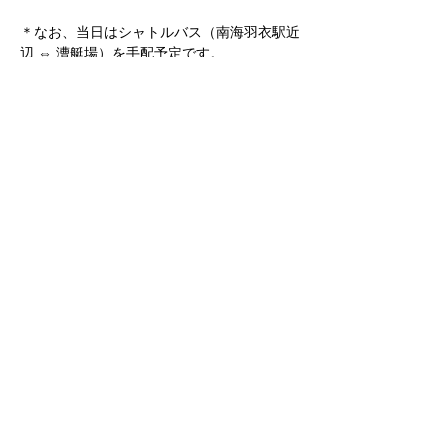
＊なお、当日はシャトルバス（南海羽衣駅近
辺 ⇔ 漕艇場）を手配予定です。
　　運行時間につきましては別途HP等でご
案内いたします。
こちらが大会プログラムとなります。
プログラム作成が難航し、広報が遅れてしま
い申し訳ございません。
2025年プログラム案
.xlsx
ダウンロード：XLSX • 22KB
 【問い合わせ先】
大阪公立大学市立漕艇部　担当：水本楓華
（主務）
omurc.2000m@gmail.com
次へ
前へ