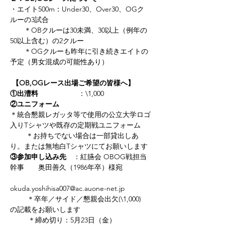
・エイト500m：Under30、Over30、OGク
ルーの3試合
　　＊OBクルーは30未満、30以上（例年の
50以上含む）の2クルー
　　＊OGクルーも昨年に引き続きエイトの
予定（男女混成の可能性あり）
【OB,OGレース出場ご希望の皆様へ】
①出漕料  
                  ：\1,000
②ユニフォーム
＊統合懇親レガッタ等で使用の公立大学ロゴ
入りTシャツや既存の定期戦ユニフォーム
　　 ＊お持ちでない場合は一部貸出しあ
り。または無地白Tシャツにてお願いします
③参加申し込み先
　：紅臙会 OBOG戦担当
幹事　　奥田善久（1986年卒）様宛
okuda.yoshihisa007@ac.auone-net.jp
　     ＊卒年／サイド／懇親会出欠(\1,000)　
の記載をお願いします
         ＊締め切り：5月23日（金）