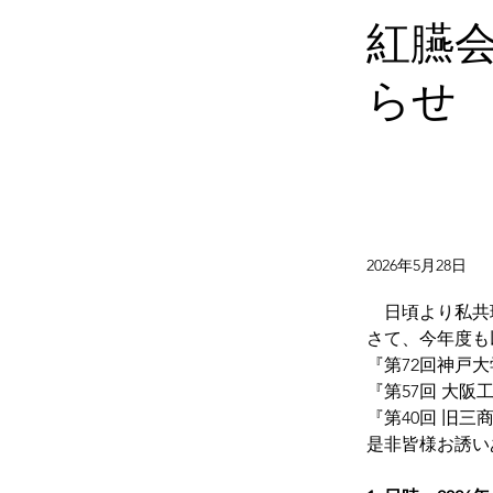
紅臙
らせ
2026年5月28日
　日頃より私共
さて、今年度も
『第72回神戸
『第57回 大
『第40回 旧三
是非皆様お誘い