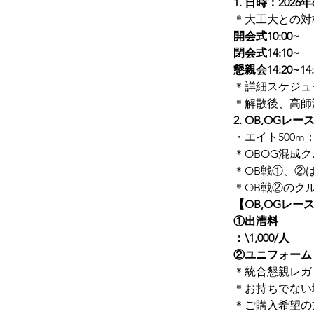
1. 日時：202
＊大工大との対
開会式10:00~
閉会式14:10~
懇親会14:20~14:
＊詳細スケジュ
＊解散後、高師
2. OB,OGレ
・エイト500m
＊OBOG混成
＊OB戦①、②
＊OB戦②のク
【OB,OGレ
①出漕料
：\1,000/人
②ユニフォーム
＊統合懇親レガ
＊お持ちでない
＊ご購入希望の