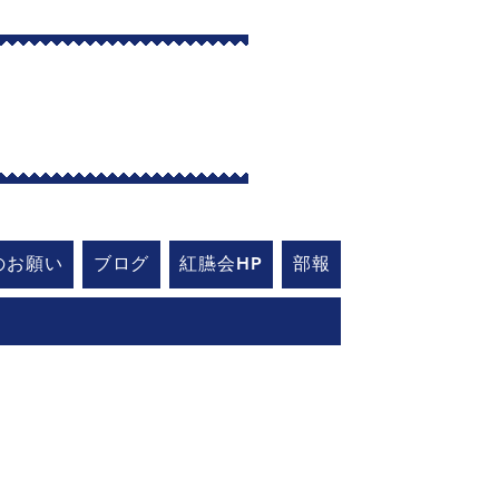
艇部
のお願い
ブログ
紅臙会HP
部報