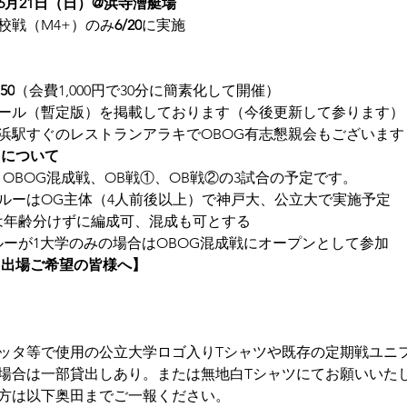
6年6月21日（日）@浜寺漕艇場
校戦（M4+）のみ
6/20
に実施
50
（会費1,000円で30分に簡素化して開催）
ール（暫定版）を掲載しております（今後更新して参ります）
浜駅すぐのレストランアラキでOBOG有志懇親会もございます
ースについて
：OBOG混成戦、OB戦①、OB戦②の3試合の予定です。
クルーはOG主体（4人前後以上）で神戸大、公立大で実施予定
は年齢分けずに編成可、混成も可とする
ルーが1大学のみの場合はOBOG混成戦にオープンとして参加
ース出場ご希望の皆様へ】
ッタ等で使用の公立大学ロゴ入りTシャツや既存の定期戦ユニ
場合は一部貸出しあり。または無地白Tシャツにてお願いいた
方は以下奥田までご一報ください。