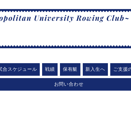
politan University Rowing Club~
阪公立大学漕
試合スケジュール
戦績
保有艇
新入生へ
ご支援
お問い合わせ