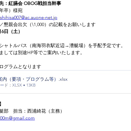
先：紅臙会 OBOG戦担当幹事
6年卒）様宛
shihisa007@ac.auone-net.jp
懇親会出欠（\1,000）の記載をお願いします
月6日（土）
シャトルバス（南海羽衣駅近辺→漕艇場）を手配予定です。
ましては別途HP等でご案内いたします。
ログラムとなります
案内（要項・プログラム等）
.xlsx
ド：XLSX • 13KB
】
艇部　担当：西浦綺花（主務）
2000m@gmail.com