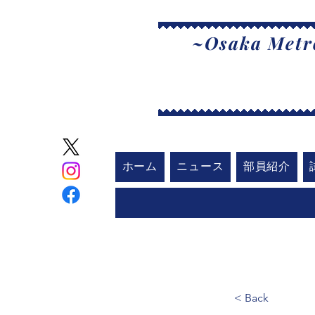
~Osaka Metro
大
ホーム
ニュース
部員紹介
< Back