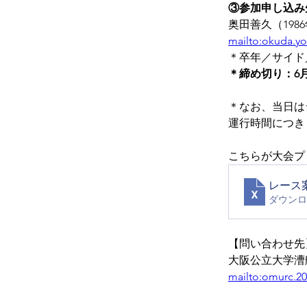
③参加申し込み
奥田善久（198
mailto:okuda.yo
＊卒年／サイド／
＊締め切り：6
＊なお、当日は
運行時間につき
こちらが大会プ
レース
ダウンロー
【問い合わせ先
大阪公立大学漕
mailto:omurc.