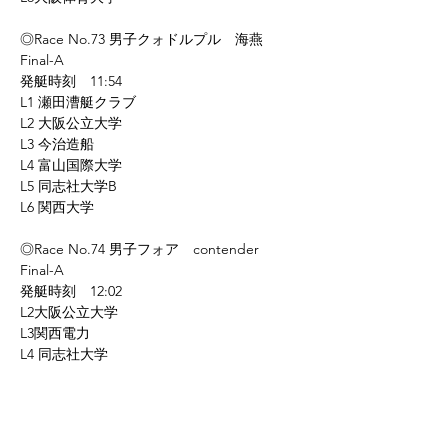
◎Race No.73 男子クォドルプル　海燕
Final-A　
発艇時刻　11:54
L1 瀬田漕艇クラブ
L2 大阪公立大学
L3 今治造船
L4 富山国際大学
L5 同志社大学B
L6 関西大学
◎Race No.74 男子フォア　contender
Final-A　
発艇時刻　12:02
L2大阪公立大学
L3関西電力
L4 同志社大学
◎Race No.75 男子舵手つきフォア 鷹輝
Final-A　
発艇時刻　12:10