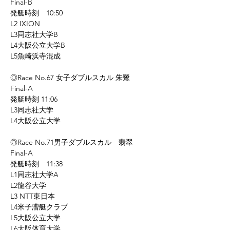
Final-B
発艇時刻　10:50
L2 IXION
L3同志社大学B
L4大阪公立大学B
L5魚崎浜寺混成
◎Race No.67 女子ダブルスカル 朱鷺
Final-A
発艇時刻 11:06
L3同志社大学
L4大阪公立大学
◎Race No.71男子ダブルスカル　翡翠
Final-A
発艇時刻　11:38
L1同志社大学A
L2龍谷大学
L3 NTT東日本
L4米子漕艇クラブ
L5大阪公立大学
L6大阪体育大学