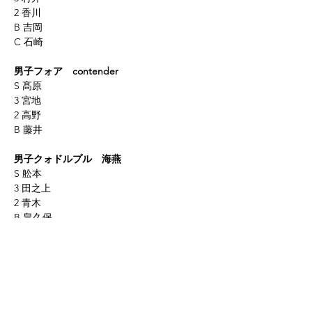
2 香川
B 吉岡
C 石崎
男子フォア　contender
S 髙原
3 宮地
2 高野
B 藤井
男子クォドルプル　海燕
S 舩本
3 田之上
2 青木
B 畠久保
男子ダブルスカル　翡翠
S 中川
B 平田
女子ペア　朱鷺