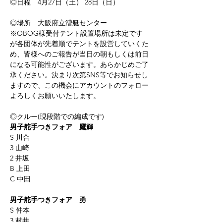
◎日程　
4
月
27
日（土）
 28
日（日）
◎場所　大阪府立漕艇センター
※OBOG様受付テント設置場所は未定です
が各団体が先着順でテントを設営していくた
め、皆様へのご報告が当日の朝もしくは前日
になる可能性がございます。あらかじめご了
承ください。決まり次第SNS等でお知らせし
ますので、この機会にアカウントのフォロー
よろしくお願いいたします。
◎クルー(現段階での編成です)
男子舵手つきフォア　鷹輝
S 川合
3 山崎
2 井坂
B 上田
C 中田
男子舵手つきフォア　勇
S 仲本
3 村井