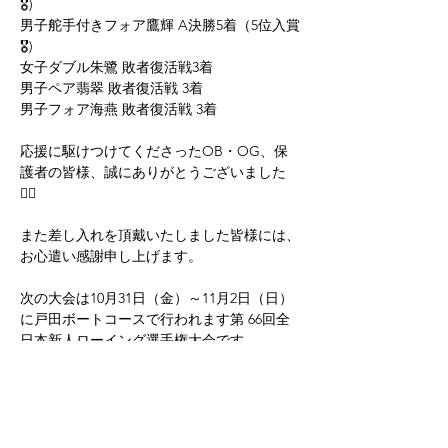
🎖️)
男子舵手付きフォア鷹輝 A決勝5着（5位入賞
🎖️)
女子ダブル朱鷺 敗者復活戦3着
男子ペア翡翠 敗者復活戦 3着
男子フォア海燕 敗者復活戦 3着
応援に駆けつけてくださったOB・OG、保
護者の皆様、誠にありがとうございました
🙇‍♂️
また差し入れを頂戴いたしました皆様には、
お心遣い感謝申し上げます。
次の大会は10月31日（金）～11月2日（日）
に戸田ボートコースで行われます第 66回全
日本新人ローイング選手権大会です。
部員一同、練習に励んでまいります。
今後とも応援よろしくお願いいたします！