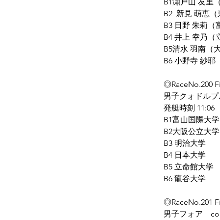
B1瀬戸山 友里
B2  新見 萌
B3 日野 朱莉
B4 井上 幸乃
B5清水 羽南（
B6 小野寺 紗
◎RaceNo.200 F
男子クォドルプ
発艇時刻 11:06
B1富山国際大学
B2大阪公立大学
B3 明治大学
B4 日本大学
B5 立命館大学
B6 龍谷大学
◎RaceNo.201 F
男子フォア　cont