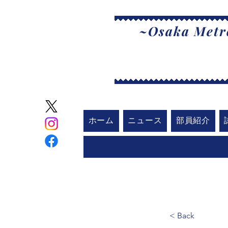
~Osaka Metro
大
ホーム
ニュース
部員紹介
< Back