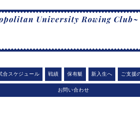
politan University Rowing Club~
阪公立大学漕
試合スケジュール
戦績
保有艇
新入生へ
ご支援
お問い合わせ