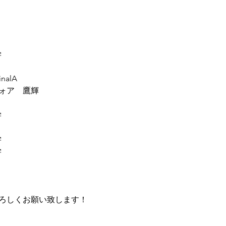
学
inalA
ォア　鷹輝
学
学
学
ろしくお願い致します！