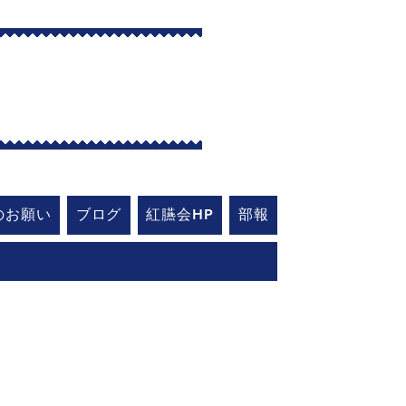
艇部
のお願い
ブログ
紅臙会HP
部報