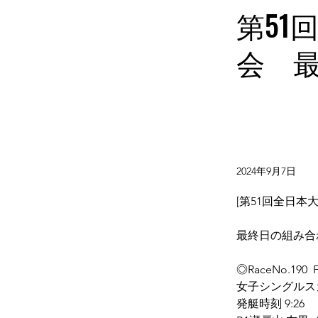
第51
会 
2024年9月7日
[第51回全日本
最終日の組み合
◎RaceNo.190  F
女子シングルス
発艇時刻 9:26