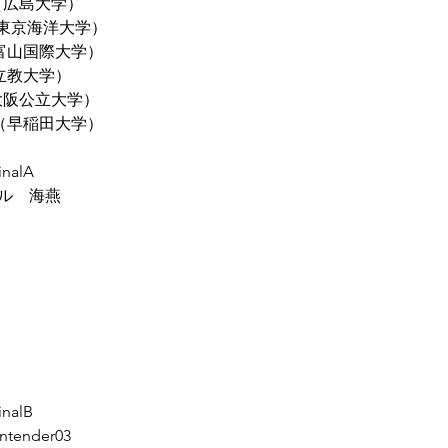
（広島大学）
恵（東京海洋大学）
（富山国際大学）
（立教大学）
大阪公立大学）
耶（早稲田大学）
inalA
ル　海燕
inalB
ender03