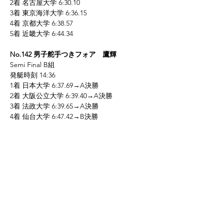
2着 名古屋大学 6:30.10
3着 東京海洋大学 6:36.15
4着 京都大学 6:38.57
5着 近畿大学 6:44.34
No.142 男子舵手つきフォア　鷹輝
Semi Final B組
発艇時刻 14:36
1着 日本大学 6:37.69→A決勝
2着 大阪公立大学 6:39.40→A決勝
3着 法政大学 6:39.65→A決勝
4着 仙台大学 6:47.42→B決勝
5着 慶應義塾大学 6:56.53→B決勝
バウNo.=レーンNo.
本日も応援ありがとうございました。
また、差し入れも多数いただき部員一同感謝
申し上げます。
明日も応援よろしくお願いいたします。