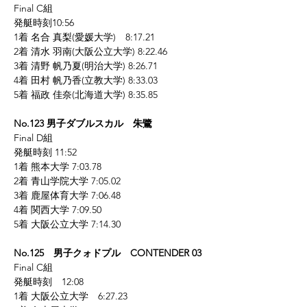
Final C組
発艇時刻10:56
1着 名合 真梨(愛媛大学)　8:17.21
2着 清水 羽南(大阪公立大学) 8:22.46
3着 清野 帆乃夏(明治大学) 8:26.71
4着 田村 帆乃香(立教大学) 8:33.03
5着 福政 佳奈(北海道大学) 8:35.85
No.123 男子ダブルスカル　朱鷺
Final D組
発艇時刻 11:52
1着 熊本大学 7:03.78
2着 青山学院大学 7:05.02
3着 鹿屋体育大学 7:06.48
4着 関西大学 7:09.50
5着 大阪公立大学 7:14.30
No.125　男子クォドプル　CONTENDER 03
Final C組
発艇時刻　12:08
1着 大阪公立大学　6:27.23