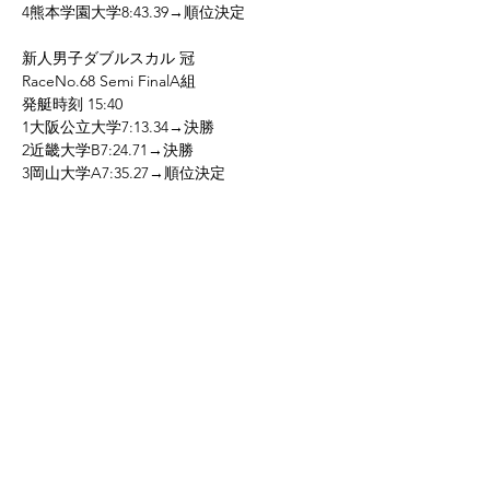
4熊本学園大学8:43.39→順位決定
新人男子ダブルスカル 冠
RaceNo.68 Semi FinalA組
発艇時刻 15:40
1大阪公立大学7:13.34→決勝
2近畿大学B7:24.71→決勝
3岡山大学A7:35.27→順位決定
4鳥取大学A7:48.33→順位決定
男子舵手付きフォア 鷹輝
RaceNo.70 Semi FinalA組
発艇時刻16:00
1龍谷大学6:42.65→決勝
2大阪公立大学A6:45.85→決勝
3大阪大学6:46.97→順位決定
4広島大学A7:17.20→順位決定
新人男子舵手付きフォア 紅焰
RaceNo.73 Semi FinalB組
発艇時刻16:24