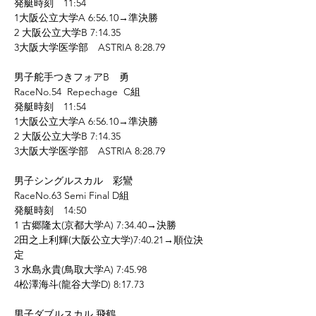
発艇時刻　11:54
1大阪公立大学A 6:56.10→準決勝
2 大阪公立大学B 7:14.35
3大阪大学医学部　ASTRIA 8:28.79
男子舵手つきフォアB　勇
RaceNo.54  Repechage  C組
発艇時刻　11:54
1大阪公立大学A 6:56.10→準決勝
2 大阪公立大学B 7:14.35
3大阪大学医学部　ASTRIA 8:28.79
男子シングルスカル　彩鸞
RaceNo.63 Semi Final D組
発艇時刻　14:50
1 古郷隆太(京都大学A) 7:34.40→決勝
2田之上利輝(大阪公立大学)7:40.21→順位決
定
3 水島永貴(鳥取大学A) 7:45.98
4松澤海斗(龍谷大学D) 8:17.73
男子ダブルスカル 飛鶴