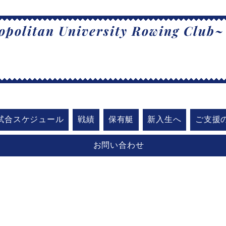
politan University Rowing Club~
阪公立大学漕
試合スケジュール
戦績
保有艇
新入生へ
ご支援
お問い合わせ