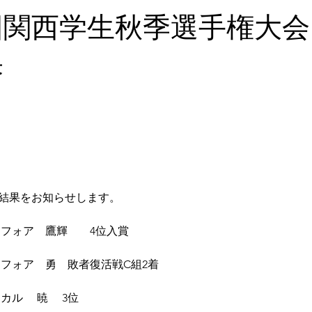
4回関西学生秋季選手権大
果
結果をお知らせします。
きフォア　鷹輝　　4位入賞
きフォア　勇　敗者復活戦C組2着
カル 　暁 　3位