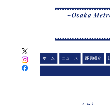
~Osaka Metro
大
ホーム
ニュース
部員紹介
< Back