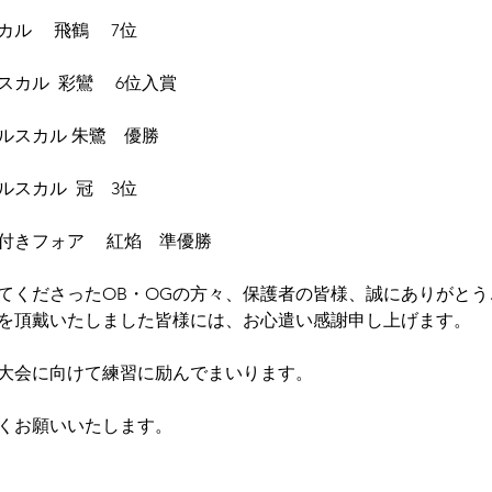
ル 　飛鶴 　7位
カル  彩鸞 　6位入賞
ルスカル 朱鷺　優勝
スカル  冠　3位
付きフォア 　紅焰　準優勝
てくださったOB・OGの方々、保護者の皆様、誠にありがとう
を頂戴いたしました皆様には、お心遣い感謝申し上げます。
大会に向けて
練習に励んでまいります。
くお願いいたします。