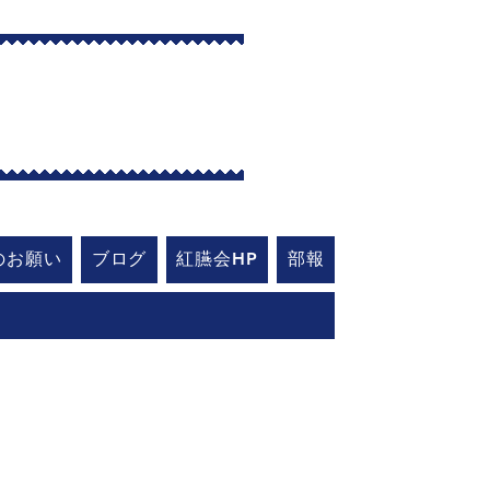
艇部
のお願い
ブログ
紅臙会HP
部報