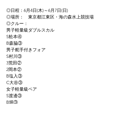
◎日程：6月4日(木)～6月7日(日)
◎場所：　東京都江東区・海の森水上競技場
◎クルー：
男子軽量級ダブルスカル
S舩本④
B森脇③
男子舵手付きフォア
S村川③
3荒田②
2岡本②
B塩入③
C大谷③
女子軽量級ペア
S渡邊③
B堀③
応援よろしくお願いします。