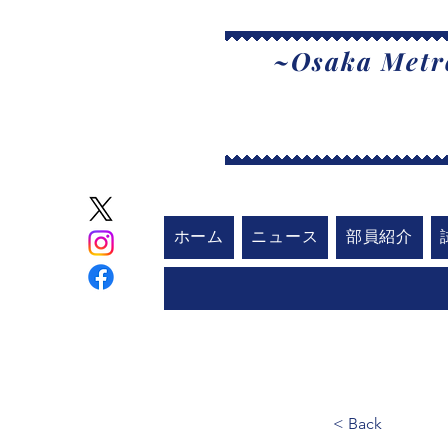
~Osaka Metro
大
ホーム
ニュース
部員紹介
< Back