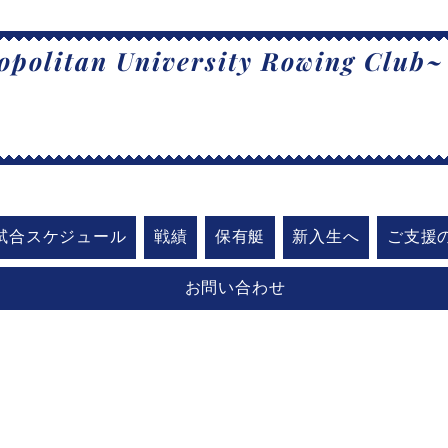
politan University Rowing Club~
阪公立大学漕
試合スケジュール
戦績
保有艇
新入生へ
ご支援
お問い合わせ