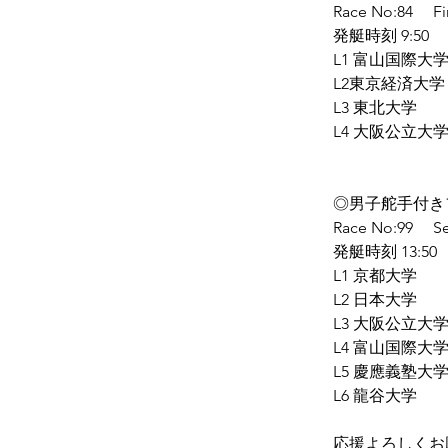
Race No:84     F
発艇時刻 9:50
L1 富山国際大
L2東京経済大学
L3 東北大学
L4 大阪公立大
◎男子舵手付き
Race No:99     
発艇時刻 13:50
L1 京都大学
L2 日本大学
L3 大阪公立大
L4 富山国際大
L5 慶應義塾大
L6 龍谷大学
応援よろしくお