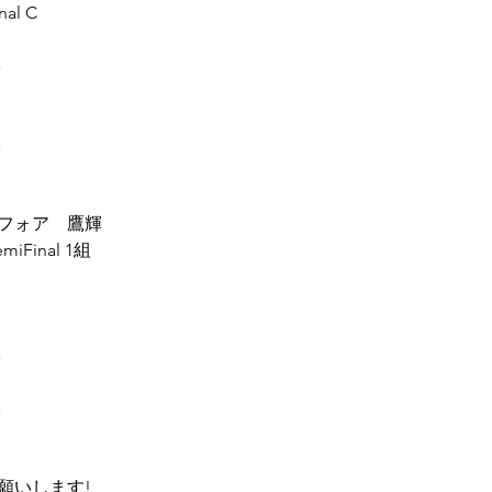
inal C
学
学
フォア　鷹輝
SemiFinal 1組
学
学
学
願いします!