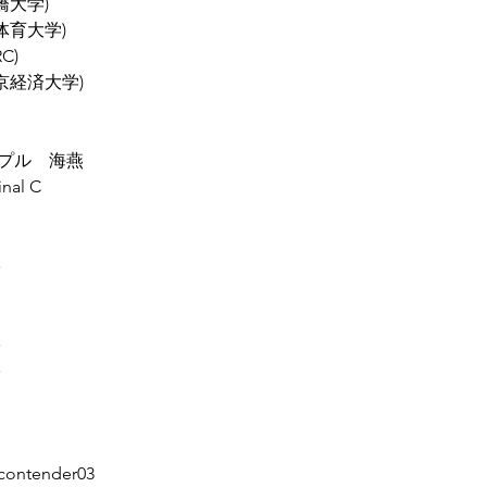
橋大学)
屋体育大学)
C)
東京経済大学)
プル　海燕
inal C
学
学
学
tender03