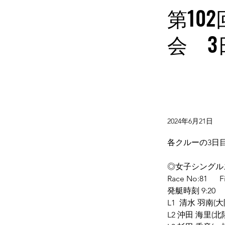
第10
会 
2024年6月21日
各クルーの3日
◎女子シングル
Race No:81      F
発艇時刻 9:20
L1  清水 羽南
L2 沖田 海里(