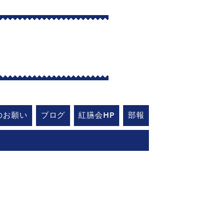
艇部
のお願い
ブログ
紅臙会HP
部報