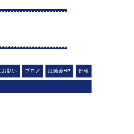
艇部
のお願い
ブログ
紅臙会HP
部報