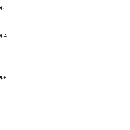
ル
ルA
ルB