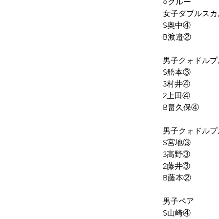
○クルー
女子ダブルスカ
S奥中④
B渡邉②
男子クォドルプ
S舩本③
3村井④
2上田④
B畠久保④
男子クォドルプ
S宮地③
3高野③
2藤井③
B藤本②
男子ペア
S山崎④