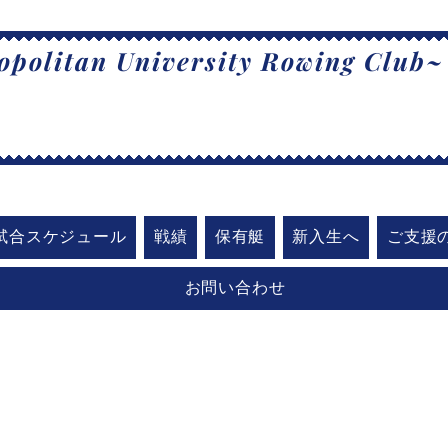
politan University Rowing Club~
阪公立大学漕
試合スケジュール
戦績
保有艇
新入生へ
ご支援
お問い合わせ