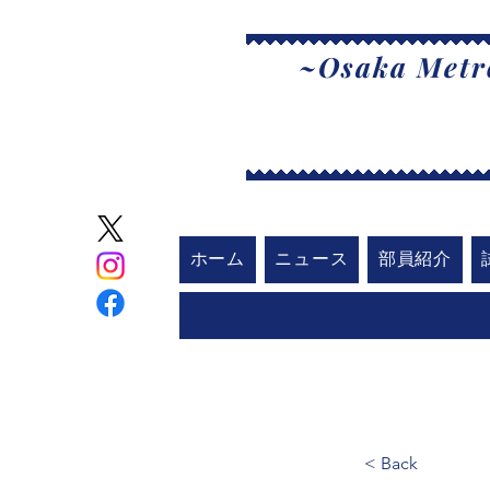
~Osaka Metro
大
ホーム
ニュース
部員紹介
< Back