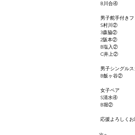
B川合④
男子舵手付きフ
S村川②
3森脇②
2阪本②
B塩入②
C井上②
男子シングルス
B飯ヶ谷②
女子ペア
S清水④
B堀②
応援よろしくお
次へ