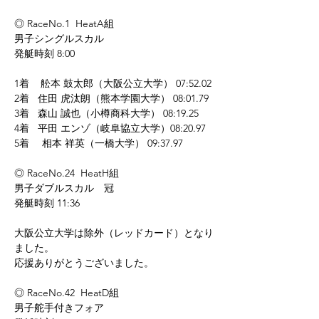
◎ RaceNo.1  HeatA組
男子シングルスカル　
発艇時刻 8:00
1着    舩本 鼓太郎（大阪公立大学） 07:52.02
2着   住田 虎汰朗（熊本学園大学） 08:01.79
3着   森山 誠也（小樽商科大学） 08:19.25
4着   平田 エンゾ（岐阜協立大学）08:20.97 
5着　 相本 祥英（一橋大学） 09:37.97 
◎ RaceNo.24  HeatH組
男子ダブルスカル　冠
発艇時刻 11:36
大阪公立大学は除外（レッドカード）となり
ました。
応援ありがとうございました。
◎ RaceNo.42  HeatD組
男子舵手付きフォア