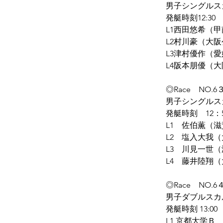
男子シングルス
発艇時刻12:30
L1西田悠希（
L2村川豪（大
L3津村優作（
L4阪本朋優（
◎Race　NO.6３　
男子シングルス
発艇時刻　12：
L1　佐伯薫（
L2　塩入大我
L3　川見一世
L4　藤井陸翔
◎Race　NO.6４　
男子ダブルスカ
発艇時刻 13:00
L1 京都大学Ｂ