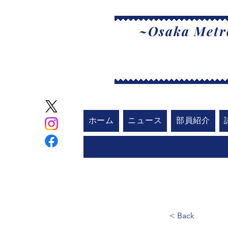
~Osaka Metro
大
ホーム
ニュース
部員紹介
< Back