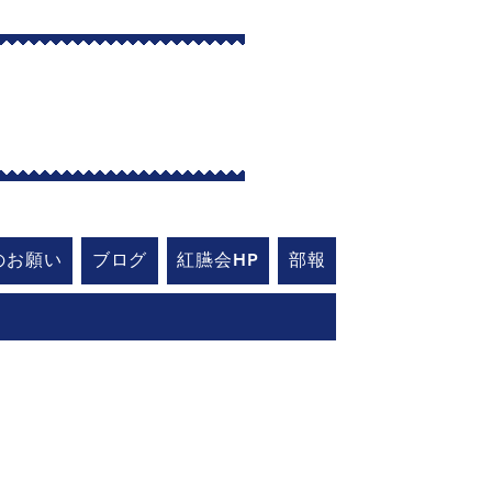
艇部
のお願い
ブログ
紅臙会HP
部報