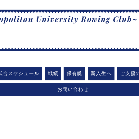
politan University Rowing Club~
阪公立大学漕
試合スケジュール
戦績
保有艇
新入生へ
ご支援
お問い合わせ