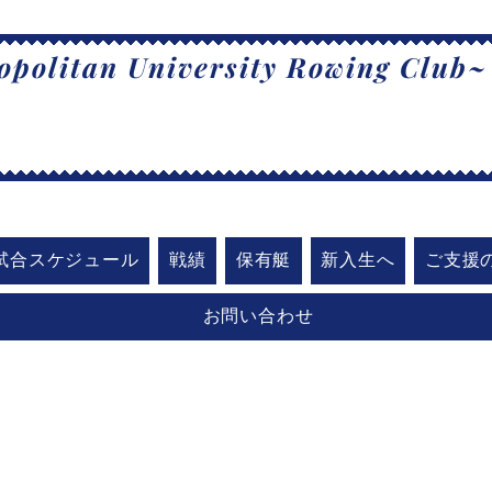
politan University Rowing Club~
阪公立大学漕
試合スケジュール
戦績
保有艇
新入生へ
ご支援
お問い合わせ