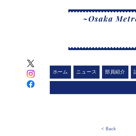
~Osaka Metro
大
ホーム
ニュース
部員紹介
< Back