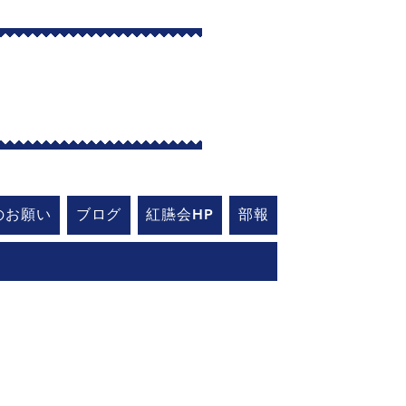
艇部
のお願い
ブログ
紅臙会HP
部報