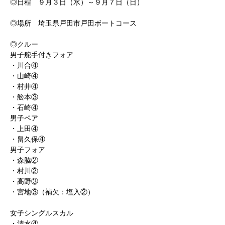
◎日程　９月３日（水）～９月７日（日）
◎場所　埼玉県戸田市戸田ボートコース
◎クルー
男子舵手付きフォア
・川合④
・山崎④
・村井④
・舩本③
・石崎④
男子ペア
・上田④
・畠久保④
男子フォア
・森脇②
・村川②
・高野③
・宮地③（補欠：塩入②）
女子シングルスカル
・清水④