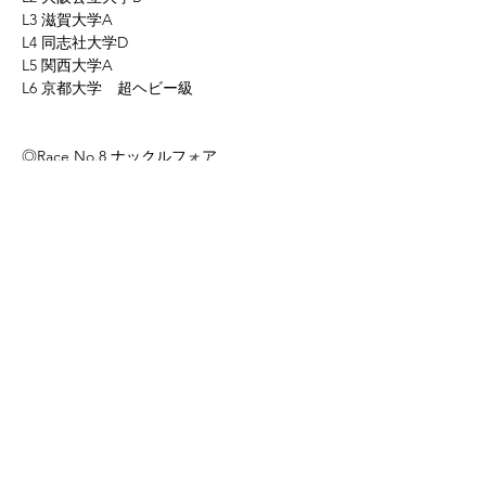
L3 滋賀大学A
L4 同志社大学D
L5 関西大学A
L6 京都大学　超ヘビー級
◎Race No.8 ナックルフォア
女子予選3組
発艇時刻 10:50
L3 大阪公立大学
L4 同志社大学E
L5 同志社大学A
1年生の多くが初めての試合となります！
応援よろしくお願いいたします。
次へ
前へ